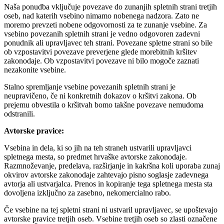
Naša ponudba vključuje povezave do zunanjih spletnih strani tretjih
oseb, nad katerih vsebino nimamo nobenega nadzora. Zato ne
moremo prevzeti nobene odgovornosti za te zunanje vsebine. Za
vsebino povezanih spletnih strani je vedno odgovoren zadevni
ponudnik ali upravljavec teh strani. Povezane spletne strani so bile
ob vzpostavitvi povezave preverjene glede morebitnih kršitev
zakonodaje. Ob vzpostavitvi povezave ni bilo mogoče zaznati
nezakonite vsebine.
Stalno spremljanje vsebine povezanih spletnih strani je
neupravičeno, če ni konkretnih dokazov o kršitvi zakona. Ob
prejemu obvestila o kršitvah bomo takšne povezave nemudoma
odstranili.
Avtorske pravice:
Vsebina in dela, ki so jih na teh straneh ustvarili upravljavci
spletnega mesta, so predmet hrvaške avtorske zakonodaje.
Razmnoževanje, predelava, razširjanje in kakršna koli uporaba zunaj
okvirov avtorske zakonodaje zahtevajo pisno soglasje zadevnega
avtorja ali ustvarjalca. Prenos in kopiranje tega spletnega mesta sta
dovoljena izključno za zasebno, nekomercialno rabo.
Če vsebine na tej spletni strani ni ustvaril upravljavec, se upoštevajo
avtorske pravice tretjih oseb. Vsebine tretjih oseb so zlasti označene