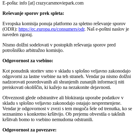
E-pošta: info [at] crazycarsmoviepark.com
Reševanje sporov prek spleta:
Evropska komisija ponuja platformo za spletno reševanje sporov
(ODR):
https://ec.europa.eu/consumers/odr
. Naš e-poštni naslov je
naveden zgoraj.
Nismo dolžni sodelovati v postopkih reševanja sporov pred
potrošniško arbitražno komisijo.
Odgovornost za vsebino:
Kot ponudnik storitev smo v skladu s splošno veljavno zakonodajo
odgovorni za lastne vsebine na teh straneh. Vendar pa nismo dolžni
nadzorovati posredovanih ali shranjenih zunanjih informacij niti
preiskovati okoliščin, ki kažejo na nezakonite dejavnosti.
Obveznosti glede odstranitve ali blokiranja uporabe podatkov v
skladu s splošno veljavno zakonodajo ostajajo nespremenjene.
Vendar je odgovornost v zvezi s tem mogoča šele od trenutka, ko se
seznanimo s konkretno kršitvijo. Ob prejemu obvestila o takšnih
kršitvah bomo to vsebino nemudoma odstranili.
Odgovornost za povezave: