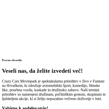
Pravno obvestilo
Veseli nas, da želite izvedeti več!
Crazy Cars Moviepark je spektakularna prireditev v živo v Funtani
na Hrvaškem, ki združuje avtomobilski šport, komedijo, filmske
like, posebna vozila, kaskade in družinsko zabavo. Naši termini
prireditev so namenjeni družinam, počitniškim gostom, skupinam in
ljubiteljem akcije, ki si želijo nepozabno večerno doživetje v Istri.
Vabimo k sodelovanju!