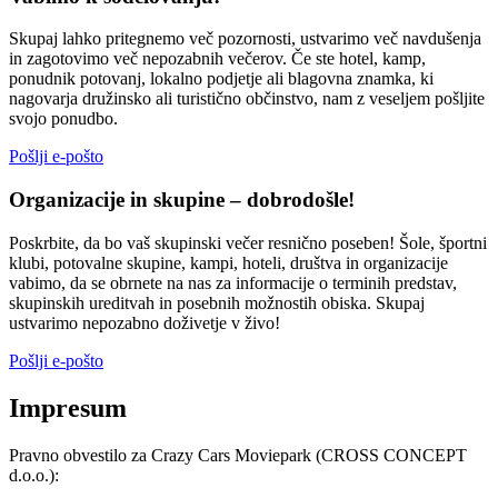
Skupaj lahko pritegnemo več pozornosti, ustvarimo več navdušenja
in zagotovimo več nepozabnih večerov. Če ste hotel, kamp,
ponudnik potovanj, lokalno podjetje ali blagovna znamka, ki
nagovarja družinsko ali turistično občinstvo, nam z veseljem pošljite
svojo ponudbo.
Pošlji e-pošto
Organizacije in skupine – dobrodošle!
Poskrbite, da bo vaš skupinski večer resnično poseben! Šole, športni
klubi, potovalne skupine, kampi, hoteli, društva in organizacije
vabimo, da se obrnete na nas za informacije o terminih predstav,
skupinskih ureditvah in posebnih možnostih obiska. Skupaj
ustvarimo nepozabno doživetje v živo!
Pošlji e-pošto
Impresum
Pravno obvestilo za Crazy Cars Moviepark (CROSS CONCEPT
d.o.o.):